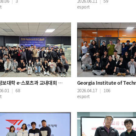
08.06
|
3
2026.06.11
|
59
t
esport
우송정보대학 e-스포츠과 교내대회 '우송마스터즈...
06.01
|
68
2026.04.17
|
106
t
esport